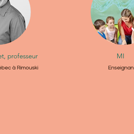
t, professeur
MI
ébec à Rimouski
Enseignan