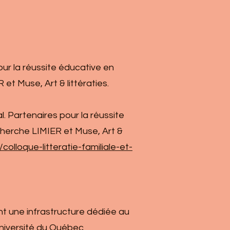
pour la réussite éducative en
t Muse, Art & littératies.
al. Partenaires pour la réussite
herche LIMIER et Muse, Art &
olloque-litteratie-familiale-et-
ent une infrastructure dédiée au
Université du Québec