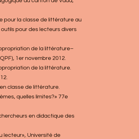
édagogique du canton de Vaud,
e pour la classe de littérature au
outils pour des lecteurs divers
appropriation de la littérature–
AQPF), 1er novembre 2012.
ppropriation de la littérature.
12.
en classe de littérature.
lèmes, quelles limites?» 77e
s chercheurs en didactique des
du lecteur», Université de