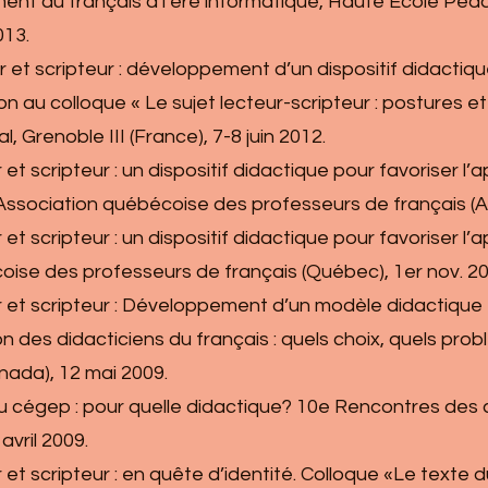
ement du français à l’ère informatique, Haute École P
013.
ur et scripteur : développement d’un dispositif didactiqu
 au colloque « Le sujet lecteur-scripteur : postures et 
l, Grenoble III (France), 7-8 juin 2012.
r et scripteur : un dispositif didactique pour favoriser l’
Association québécoise des professeurs de français (
r et scripteur : un dispositif didactique pour favoriser l’a
oise des professeurs de français (Québec), 1er nov. 20
eur et scripteur : Développement d’un modèle didactique 
 des didacticiens du français : quels choix, quels prob
ada), 12 mai 2009.
re au cégep : pour quelle didactique? 10e Rencontres de
avril 2009.
ur et scripteur : en quête d’identité. Colloque «Le texte 