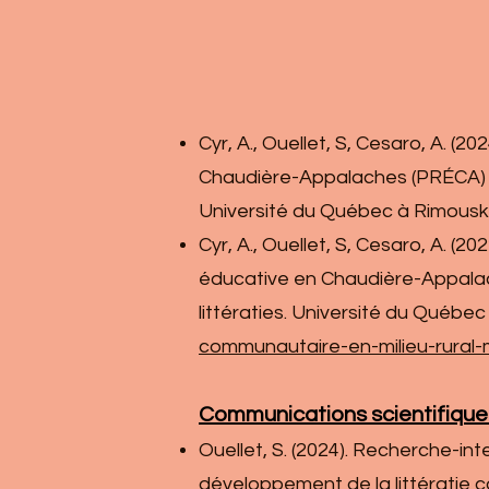
Cyr, A., Ouellet, S, Cesaro, A. (2
Chaudière-Appalaches (PRÉCA) en
Université du Québec à Rimouski
Cyr, A., Ouellet, S, Cesaro, A. (20
éducative en Chaudière-Appalac
littératies. Université du Québe
communautaire-en-milieu-rural-
Communications scientifique
Ouellet, S. (2024). Recherche-int
développement de la littératie 