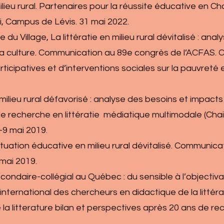
lieu rural. Partenaires pour la réussite éducative en 
, Campus de Lévis. 31 mai 2022.
 du Village, La littératie en milieu rural dévitalisé : an
la culture. Communication au 89e congrès de l’ACFAS. 
cipatives et d’interventions sociales sur la pauvreté en
 en milieu rural défavorisé : analyse des besoins et impa
e de recherche en littératie médiatique multimodale (Ch
-9 mai 2019.
a situation éducative en milieu rural dévitalisé. Commun
mai 2019.
 secondaire-collégial au Québec : du sensible à l’objec
nternational des chercheurs en didactique de la littér
la litterature bilan et perspectives après 20 ans de r