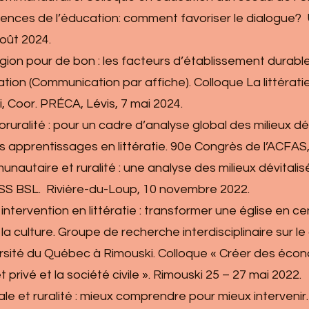
ences de l’éducation: comment favoriser le dialogue? 
août 2024.
n région pour de bon : les facteurs d’établissement dur
ation (Communication par affiche). Colloque La littérati
 Coor. PRÉCA, Lévis, 7 mai 2024.
néoruralité : pour un cadre d’analyse global des milieux d
es apprentissages en littératie. 90e Congrès de l’ACFAS,
mmunautaire et ruralité : une analyse des milieux dévital
MOSS BSL. Rivière-du-Loup, 10 novembre 2022.
 intervention en littératie : transformer une église en c
ar la culture. Groupe de recherche interdisciplinaire sur
sité du Québec à Rimouski. Colloque « Créer des économ
 privé et la société civile ». Rimouski 25 – 27 mai 2022.
liale et ruralité : mieux comprendre pour mieux intervenir.