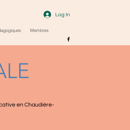
Log In
dagogiques
Membres
ALE
ucative en Chaudière-