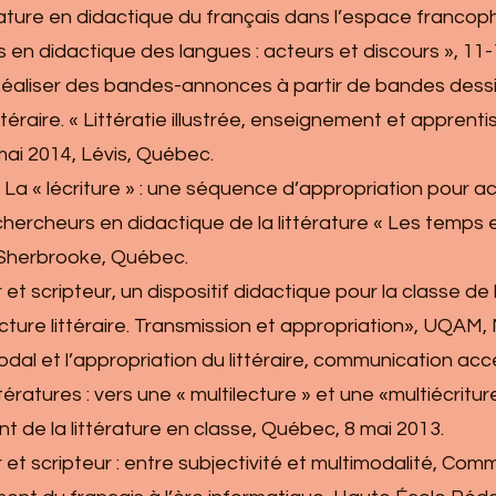
littérature en didactique du français dans l’espace franc
s en didactique des langues : acteurs et discours », 11-1
4) Réaliser des bandes-annonces à partir de bandes des
téraire. « Littératie illustrée, enseignement et apprenti
mai 2014, Lévis, Québec.
4). La « lécriture » : une séquence d’appropriation pour a
ercheurs en didactique de la littérature « Les temps et 
à Sherbrooke, Québec.
ur et scripteur, un dispositif didactique pour la classe d
cture littéraire. Transmission et appropriation», UQAM,
timodal et l’appropriation du littéraire, communication 
ratures : vers une « multilecture » et une «multiécriture
e la littérature en classe, Québec, 8 mai 2013.
eur et scripteur : entre subjectivité et multimodalité, 