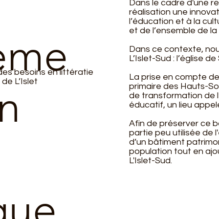
Dans le cadre d'une re
réalisation une innovat
l’éducation et à la cult
et de l’ensemble de l
eme
Dans ce contexte, nous
L’Islet-Sud : l’église 
es besoins en littératie
La prise en compte des
 de L’Islet
en
primaire des Hauts-So
de transformation de l
éducatif, un lieu appe
Afin de préserver ce b
partie peu utilisée de l
d’un bâtiment patrimo
population tout en aj
L'Islet-Sud.
que