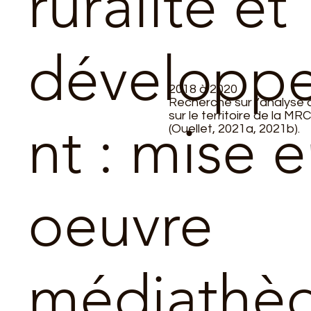
ruralité et
développ
2018 à 2020​
Recherche sur l’analyse d
sur le territoire de la MRC
nt : mise 
(Ouellet, 2021a, 2021b).
oeuvre
médiathè